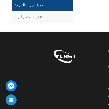
أحذية شيرنك الحرارة
الباردة يتقلص أنبوب
ة
ت
ة
ة