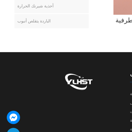
أحذية شيرنك الحرارة
طرفية
الباردة يتقلص أنبوب
ة
ت
ة
ة