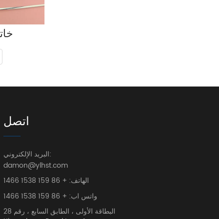
خات
اتصل
البريد الإلكتروني:
damon@ylhst.com
الهاتف: + 86 159 1538 1466
واتس اب: + 86 159 1538 1466
البطاقة الأولى ، الطابق السابع ، رقم 28